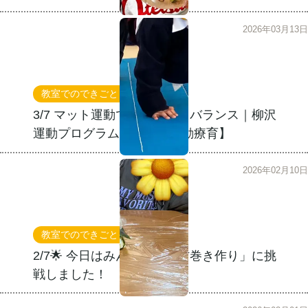
2026年03月13日
教室でのできごと
運動療育
3/7 マット運動で育つ体幹とバランス｜柳沢
運動プログラムの効果【運動療育】
2026年02月10日
教室でのできごと
2/7🌟 今日はみんなで「恵方巻き作り」に挑
戦しました！