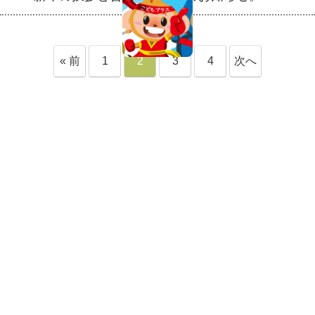
« 前
1
2
3
4
次へ
へ
»