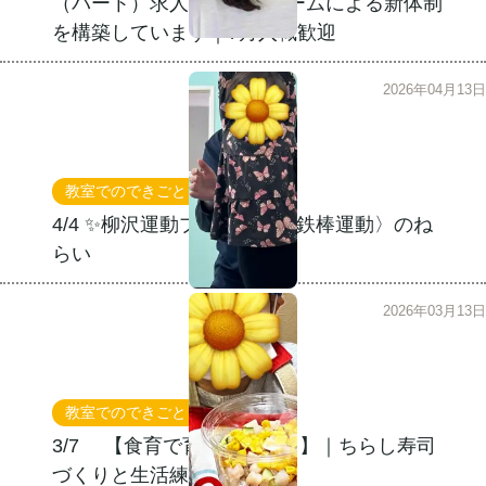
（パート）求人】専門職チームによる新体制
を構築しています｜7月入職歓迎
2026年04月13日
教室でのできごと
運動療育
4/4 ✨柳沢運動プログラム〈鉄棒運動〉のね
らい
2026年03月13日
教室でのできごと
3/7 【食育で育つ自立の力】｜ちらし寿司
づくりと生活練習の様子