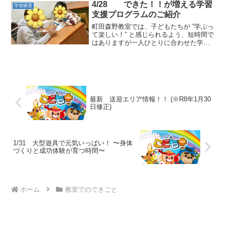
回の活動では、エビ・きゅうり・肉・
4/28 できた！！が増える学習
学習療育
卵・カニカマ・コーン...
支援プログラムのご紹介
町田森野教室では、子どもたちが “学ぶっ
て楽しい！” と感じられるよう、短時間で
はありますが一人ひとりに合わせた学習
支援を行っています。 「勉強が苦手」
「集中が続かない」「就学が心配」——
そんなお悩みを抱えるご家庭にも、安心
して見守っていた...
最新 送迎エリア情報！！ (※R8年1月30
日修正)
1/31 大型遊具で元気いっぱい！ 〜身体
づくりと成功体験が育つ時間〜
ホーム
教室でのできごと