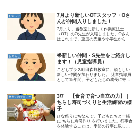
7月より新しいOTスタッフ・Oさ
お知らせ
んが仲間入りしました！
7月より、当教室に新しく作業療法士
（OT）のO先生が入職しました。Oさん
はこれまで、重度の児童や小学生から高
校生まで幅広い年代の子どもたちを対象
に、専門的な療育を行ってきた経験を持
つスタッフです。その豊富な経験と柔ら
🌟新しい仲間・S先生をご紹介し
お知らせ
かな人柄が加わったことで...
ます！（児童指導員）
こどもプラス町田森野教室に、頼もしい
新しい仲間が加わりました。 児童指導員
として15年間、子どもたちの成長に寄り
添い続けてきた S先生 です。S先生は、
これまで多様な支援現場で経験を積み、
子ども一人ひとりの「できた」「わかっ
3/7 【食育で育つ自立の力】｜
教室でのできごと
た」「もっとやり...
ちらし寿司づくりと生活練習の様
子
ひな祭りにちなんで、子どもたちと一緒
に ちらし寿司作り を行いました。行事食
を体験することは、季節の行事に親しみ
ながら 「食への興味」や「食べる楽し
さ」 を育てる大切な食育の時間です。今