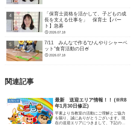
「保育士資格を活かして、子どもの成
長を支える仕事を」 保育士【パー
ト】急募
2026.07.18
7/11 みんなで作る“ひんやりシャーベ
ット”食育活動の日🍧
2026.07.18
関連記事
最新 送迎エリア情報！！ (※R8
お知らせ
年1月30日修正)
平素より当教室の活動にご理解とご協力
を賜り、誠にありがとうございます。現
在の送迎エリアにつきまして、下記の通
りご案内申し上げます。現在、当教室で
送迎サービスを利用されているお子さま