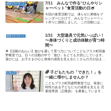
が通われている教育機関は以下の通りで
7/11 みんなで作る“ひんやりシ
教室でのできごと
す。ご参考にしていただけ...
ャーベット”食育活動の日🍧
今回の食育活動では、凍らせた果物をブ
レンダーにかけて、みんなでシャーベッ
ト作りに挑戦しました。この活動には、
ただ「作って食べる」だけではなく、子
どもたちが大切な力を育んでいくという
目的があります。 順番を守って進めるこ
1/31 大型遊具で元気いっぱい！
教室でのできごと
と、道具を安全に扱うこ...
〜身体づくりと成功体験が育つ時
間〜
🌟【活動のねらい】遊びを通して育つ力についてこどもプラス町田森
野教室では、日々の活動の中で「遊び」をとても大切にしています。
遊びには、お子さまの心と身体の成長を支えるたくさんの力が詰まっ
ています。今回の活動では、次のようなねらいをもって取り...
🌈 子どもたちの「できた！」を
お知らせ
一緒に増やしませんか？
こどもプラス町田森野教室では、発達に
特性のある子どもたちの成長を支える 児
童指導員（正職員） を募集しています。
子どもたちの笑顔が毎日の原動力にな
る、やりがいに満ちたお仕事です。 「子
どもが好き」「成長を一緒に喜びたい」
そんな気持ちがあれば...